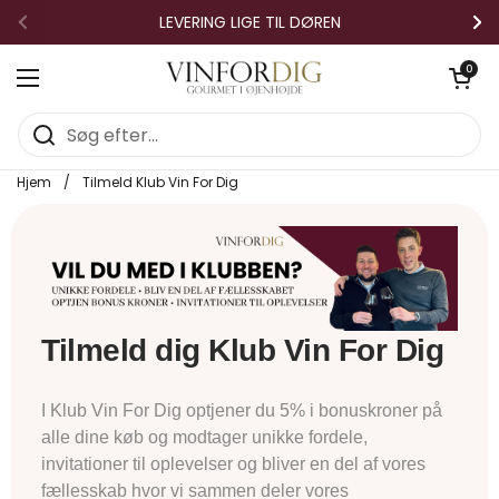
Gå til indhold
LEVERING LIGE TIL DØREN
Forrige
Næ
Åben vo
0
Åbn menuen
Hjem
/
Tilmeld Klub Vin For Dig