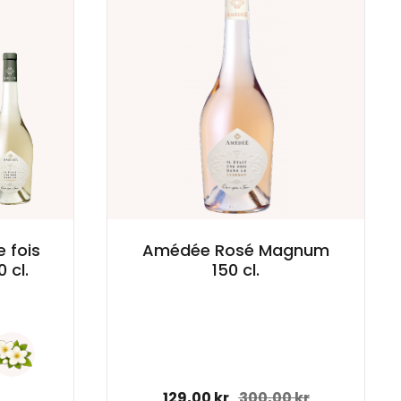
e fois
Amédée Rosé Magnum
 cl.
150 cl.
Normal pris
129,00 kr
Udsalgspris
300,00 kr