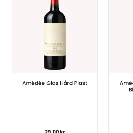
Amédée Glas Hård Plast
Amédé
B
Normal pris
29,00 kr