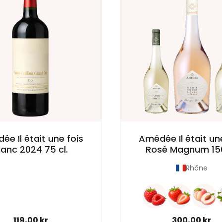
e Il était une fois
Amédée Il était un
lanc 2024 75 cl.
Rosé Magnum 150
Rhône
Normal pris
119,00 kr
Normal pris
300,00 kr