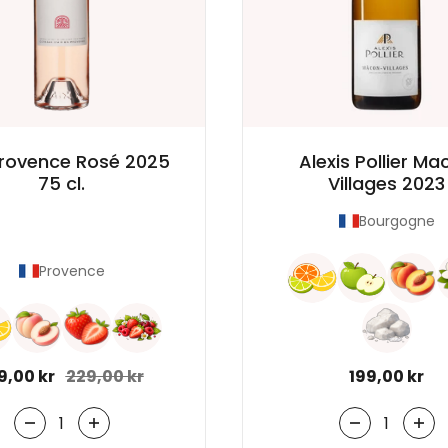
Provence Rosé 2025
Alexis Pollier Ma
75 cl.
Villages 2023
Bourgogne
Provence
rmal pris
9,00 kr
Udsalgspris
229,00 kr
Normal pris
199,00 kr
Antal
Antal