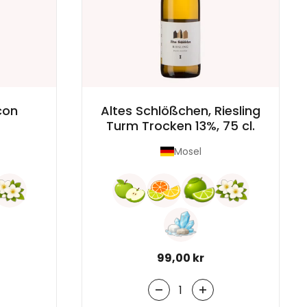
con
Altes Schlößchen, Riesling
Turm Trocken 13%, 75 cl.
Mosel
Normal pris
99,00 kr
Antal