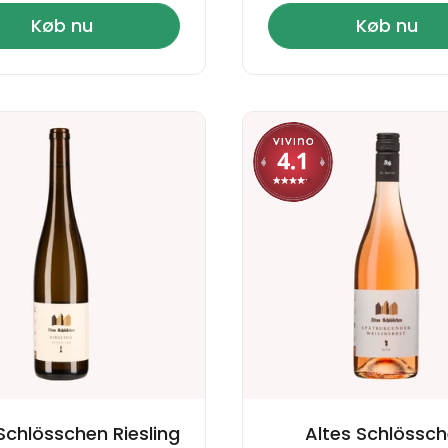
Køb nu
Køb nu
Schlösschen Riesling
Altes Schlössc