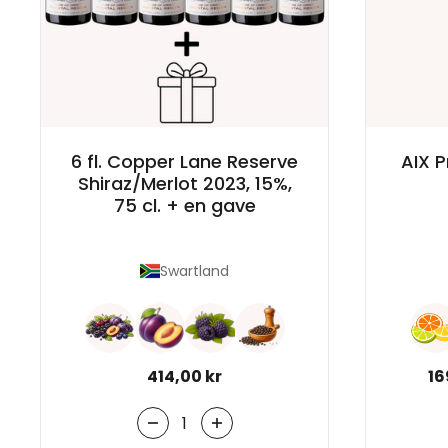
6 fl. Copper Lane Reserve
AIX 
Shiraz/Merlot 2023, 15%,
75 cl. + en gave
Swartland
Normal pris
414,00 kr
No
16
Antal