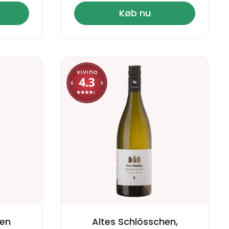
Køb nu
hen
Altes Schlösschen,