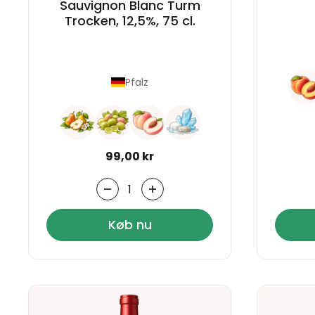
Sauvignon Blanc Turm
Trocken, 12,5%, 75 cl.
Pfalz
Normal pris
99,00 kr
Antal
Køb nu