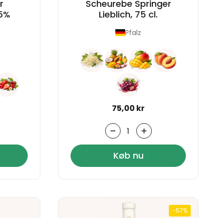
r
Scheurebe Springer
,5%
Lieblich, 75 cl.
Pfalz
s
Normal pris
75,00 kr
Antal
Køb nu
-57%