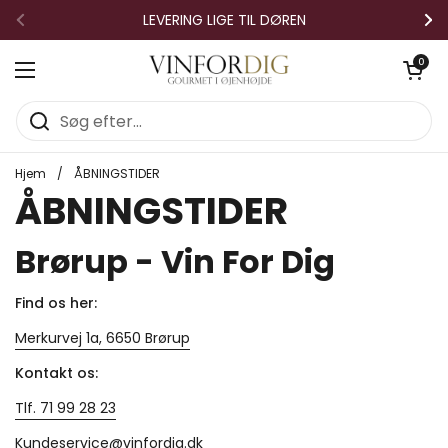
Gå til indhold
LEVERING LIGE TIL DØREN
Forrige
Næ
Åben vo
0
Åbn menuen
Hjem
/
ÅBNINGSTIDER
ÅBNINGSTIDER
Brørup - Vin For Dig
Find os her:
Merkurvej 1a, 6650 Brørup
Kontakt os:
Tlf. 71 99 28 23
Kundeservice@vinfordig.dk