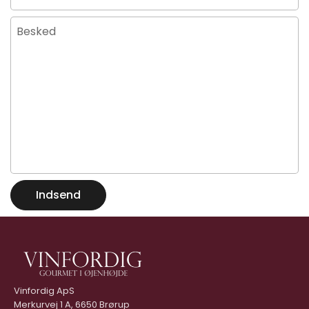
Besked
Indsend
Vinfordig ApS
Merkurvej 1 A, 6650 Brørup