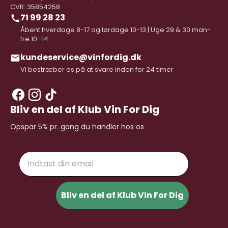
CVR: 35854258
71 99 28 23
Åbent hverdage 8-17 og lørdage 10-13 | Uge 29 & 30 man-
fre 10–14
kundeservice@vinfordig.dk
Vi bestræber os på at svare inden for 24 timer
Bliv en del af Klub Vin For Dig
Opspar 5% pr. gang du handler hos os
Email
Bliv en del af Klub Vin For Dig