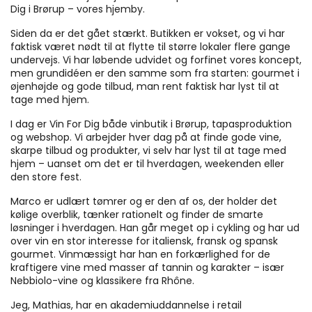
Dig i Brørup – vores hjemby.
Siden da er det gået stærkt. Butikken er vokset, og vi har
faktisk været nødt til at flytte til større lokaler flere gange
undervejs. Vi har løbende udvidet og forfinet vores koncept,
men grundidéen er den samme som fra starten: gourmet i
øjenhøjde og gode tilbud, man rent faktisk har lyst til at
tage med hjem.
I dag er Vin For Dig både vinbutik i Brørup, tapasproduktion
og webshop. Vi arbejder hver dag på at finde gode vine,
skarpe tilbud og produkter, vi selv har lyst til at tage med
hjem – uanset om det er til hverdagen, weekenden eller
den store fest.
Marco er udlært tømrer og er den af os, der holder det
kølige overblik, tænker rationelt og finder de smarte
løsninger i hverdagen. Han går meget op i cykling og har ud
over vin en stor interesse for italiensk, fransk og spansk
gourmet. Vinmæssigt har han en forkærlighed for de
kraftigere vine med masser af tannin og karakter – især
Nebbiolo-vine og klassikere fra Rhône.
Jeg, Mathias, har en akademiuddannelse i retail