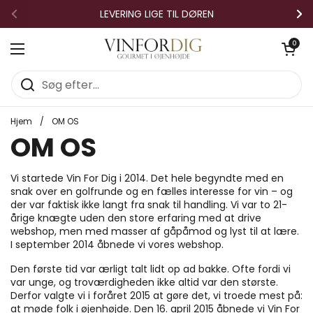
Gå til indhold
LEVERING LIGE TIL DØREN
Forrige
Næ
Åben vo
0
Åbn menuen
Hjem
/
OM OS
OM OS
Vi startede Vin For Dig i 2014. Det hele begyndte med en
snak over en golfrunde og en fælles interesse for vin – og
der var faktisk ikke langt fra snak til handling. Vi var to 21-
årige knægte uden den store erfaring med at drive
webshop, men med masser af gåpåmod og lyst til at lære.
I september 2014 åbnede vi vores webshop.
Den første tid var ærligt talt lidt op ad bakke. Ofte fordi vi
var unge, og troværdigheden ikke altid var den største.
Derfor valgte vi i foråret 2015 at gøre det, vi troede mest på:
at møde folk i øjenhøjde. Den 16. april 2015 åbnede vi Vin For