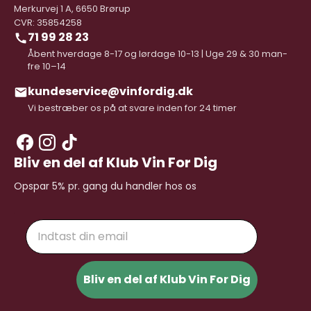
Merkurvej 1 A, 6650 Brørup
CVR: 35854258
71 99 28 23
Åbent hverdage 8-17 og lørdage 10-13 | Uge 29 & 30 man-
fre 10–14
kundeservice@vinfordig.dk
Vi bestræber os på at svare inden for 24 timer
Bliv en del af Klub Vin For Dig
Opspar 5% pr. gang du handler hos os
Email
Bliv en del af Klub Vin For Dig