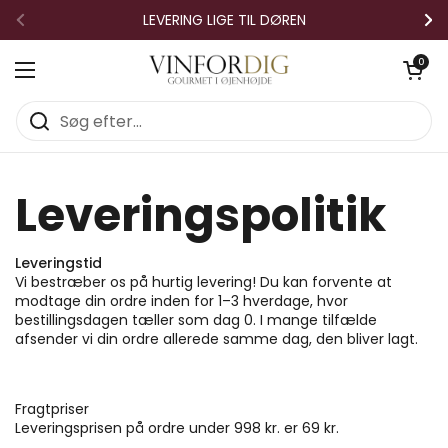
Gå til indhold
LEVERING LIGE TIL DØREN
Forrige
Næ
Åben vo
0
Åbn menuen
Leveringspolitik
Leveringstid
Vi bestræber os på hurtig levering! Du kan forvente at
modtage din ordre inden for
1–3 hverdage
, hvor
bestillingsdagen tæller som
dag 0
. I mange tilfælde
afsender vi din ordre allerede
samme dag
, den bliver lagt.
Fragtpriser
Leveringsprisen på ordre under 998 kr. er 69 kr.