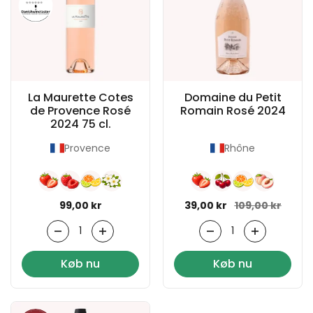
La Maurette Cotes
Domaine du Petit
de Provence Rosé
Romain Rosé 2024
2024 75 cl.
Provence
Rhône
Normal pris
99,00 kr
Normal pris
39,00 kr
Udsalgspris
109,00 kr
Antal
Antal
Køb nu
Køb nu