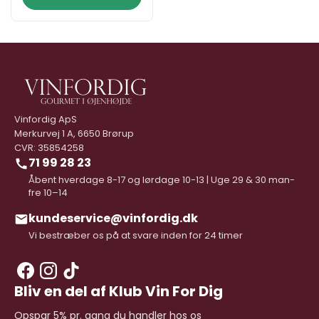
Vinfordig ApS
Merkurvej 1 A, 6650 Brørup
CVR: 35854258
71 99 28 23
Åbent hverdage 8-17 og lørdage 10-13 | Uge 29 & 30 man-
fre 10–14
kundeservice@vinfordig.dk
Vi bestræber os på at svare inden for 24 timer
Bliv en del af Klub Vin For Dig
Opspar 5% pr. gang du handler hos os