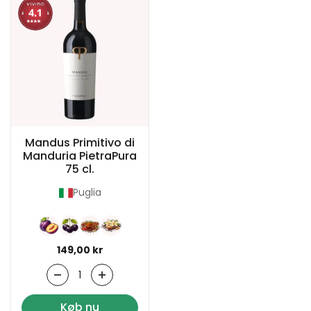
Mandus Primitivo di
Manduria PietraPura
75 cl.
Puglia
Normal pris
149,00 kr
Antal
Køb nu