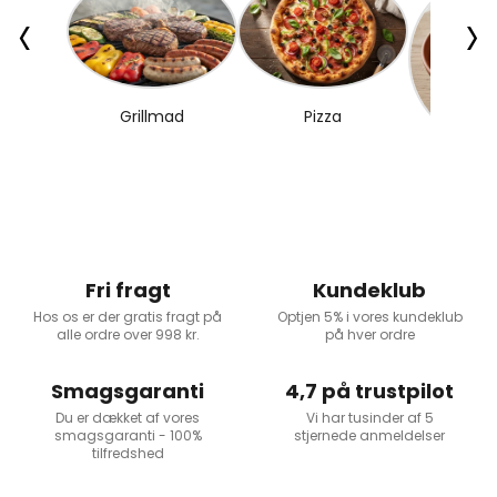
‹
›
Grillmad
Pizza
Kraftig
Fri fragt
Kundeklub
Hos os er der gratis fragt på
Optjen 5% i vores kundeklub
alle ordre over 998 kr.
på hver ordre
Smagsgaranti
4,7 på trustpilot
Du er dækket af vores
Vi har tusinder af 5
smagsgaranti - 100%
stjernede anmeldelser
tilfredshed