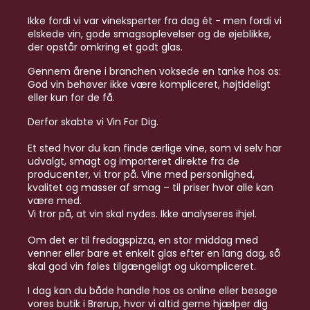
Ikke fordi vi var vineksperter fra dag ét - men fordi vi
elskede vin, gode smagsoplevelser og de øjeblikke,
der opstår omkring et godt glas.
Gennem årene i branchen voksede en tanke hos os:
God vin behøver ikke være kompliceret, højtideligt
eller kun for de få.
Derfor skabte vi Vin For Dig.
Et sted hvor du kan finde ærlige vine, som vi selv har
udvalgt, smagt og importeret direkte fra de
producenter, vi tror på. Vine med personlighed,
kvalitet og masser af smag – til priser hvor alle kan
være med.
Vi tror på, at vin skal nydes. Ikke analyseres ihjel.
Om det er til fredagspizza, en stor middag med
venner eller bare et enkelt glas efter en lang dag, så
skal god vin føles tilgængeligt og ukompliceret.
I dag kan du både handle hos os online eller besøge
vores butik i Brørup, hvor vi altid gerne hjælper dig