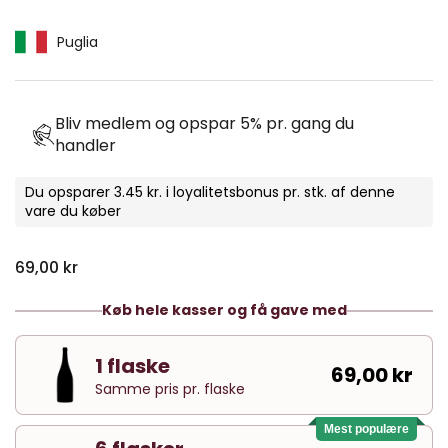
Puglia
Bliv medlem og opspar 5% pr. gang du
handler
Du opsparer 3.45 kr. i loyalitetsbonus pr. stk. af denne
vare du køber
Normal pris
69,00 kr
Køb hele kasser og få gave med
1 flaske
69,00 kr
Samme pris pr. flaske
Mest populære