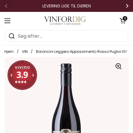
Gå til indhold
LEVERING LIGE TIL DØREN
Forrige
Næ
Åben vo
0
Åbn menuen
Hjem
/
VIN
/
Baroncini Leggero Appassimento Rosso Puglia IGP 2022