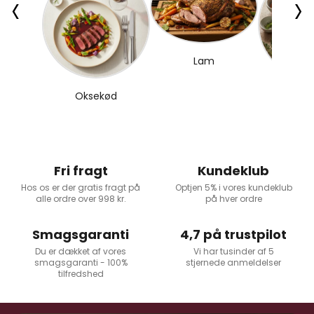
‹
›
Lam
Oksekød
Gryde
Fri fragt
Kundeklub
Hos os er der gratis fragt på
Optjen 5% i vores kundeklub
alle ordre over 998 kr.
på hver ordre
Smagsgaranti
4,7 på trustpilot
Du er dækket af vores
Vi har tusinder af 5
smagsgaranti - 100%
stjernede anmeldelser
tilfredshed