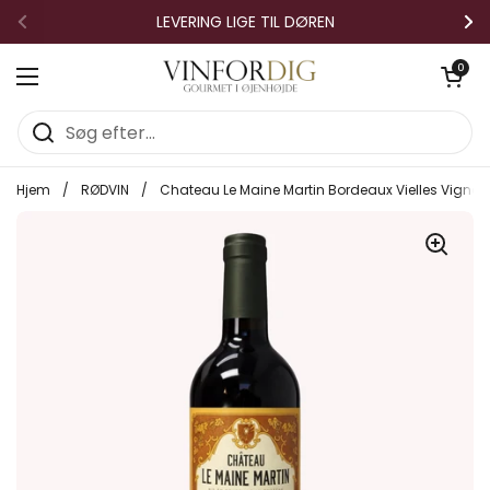
Gå til indhold
LEVERING LIGE TIL DØREN
Forrige
Næ
Åben vo
0
Åbn menuen
Hjem
/
RØDVIN
/
Chateau Le Maine Martin Bordeaux Vielles Vigne 2