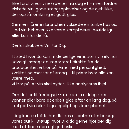
Ikke fordi vi var vineksperter fra dag ét - men fordi vi
elskede vin, gode smagsoplevelser og de øjeblikke,
der opstår omkring et godt glas.
Gennem årene i branchen voksede en tanke hos os:
God vin behøver ikke være kompliceret, højtideligt
eller kun for de få.
Derfor skabte vi Vin For Dig.
Et sted hvor du kan finde ærlige vine, som vi selv har
udvalgt, smagt og importeret direkte fra de
producenter, vi tror på. Vine med personlighed,
kvalitet og masser af smag – til priser hvor alle kan
være med.
Vi tror på, at vin skal nydes. Ikke analyseres ihjel.
Om det er til fredagspizza, en stor middag med
venner eller bare et enkelt glas efter en lang dag, så
skal god vin føles tilgængeligt og ukompliceret.
I dag kan du både handle hos os online eller besøge
vores butik i Brørup, hvor vi altid gerne hjælper dig
med at finde den rigtige flaske.