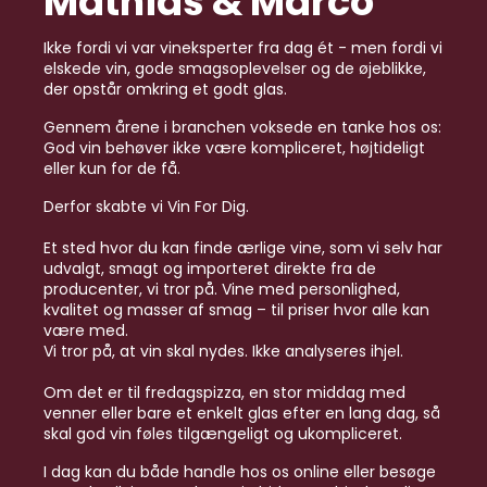
Mathias & Marco
Ikke fordi vi var vineksperter fra dag ét - men fordi vi
elskede vin, gode smagsoplevelser og de øjeblikke,
der opstår omkring et godt glas.
Gennem årene i branchen voksede en tanke hos os:
God vin behøver ikke være kompliceret, højtideligt
eller kun for de få.
Derfor skabte vi Vin For Dig.
Et sted hvor du kan finde ærlige vine, som vi selv har
udvalgt, smagt og importeret direkte fra de
producenter, vi tror på. Vine med personlighed,
kvalitet og masser af smag – til priser hvor alle kan
være med.
Vi tror på, at vin skal nydes. Ikke analyseres ihjel.
Om det er til fredagspizza, en stor middag med
venner eller bare et enkelt glas efter en lang dag, så
skal god vin føles tilgængeligt og ukompliceret.
I dag kan du både handle hos os online eller besøge