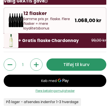
Vælg GRATIS gave
12 flasker
Samme pris pr. flaske. Flere
1.068,00 kr
flasker = mere
loyalitetsbonus
+ Gratis flaske Chardonnay
99,00 kr
Antal
Tilføj til kurv
Flere betalingsmuligheder
På lager - afsendes indenfor 1-3 hverdage