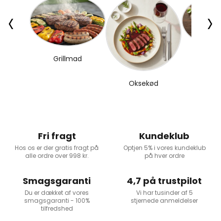
‹
›
Grillmad
Pi
Oksekød
Fri fragt
Kundeklub
Hos os er der gratis fragt på
Optjen 5% i vores kundeklub
alle ordre over 998 kr.
på hver ordre
Smagsgaranti
4,7 på trustpilot
Du er dækket af vores
Vi har tusinder af 5
smagsgaranti - 100%
stjernede anmeldelser
tilfredshed