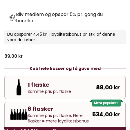
Bliv medlem og opspar 5% pr. gang du
handler
Du opsparer 4.45 kr. i loyalitetsbonus pr. stk. af denne
vare du køber
Normal pris
89,00 kr
Køb hele kasser og få gave med
1 flaske
89,00 kr
Samme pris pr. flaske
Mest populære
6 flasker
534,00 kr
Samme pris pr. flaske. Flere
flasker = mere loyalitetsbonus