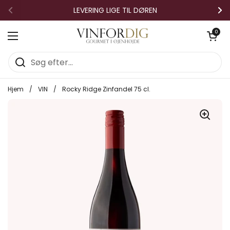
Gå til indhold
LEVERING LIGE TIL DØREN
Forrige
Næ
Åben vo
0
Åbn menuen
Hjem
/
VIN
/
Rocky Ridge Zinfandel 75 cl.