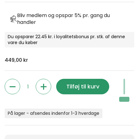
Bliv medlem og opspar 5% pr. gang du
handler
Du opsparer 22.45 kr. i loyalitetsbonus pr. stk. af denne
vare du køber
Normal pris
449,00 kr
Antal
Tilføj til kurv
På lager - afsendes indenfor 1-3 hverdage