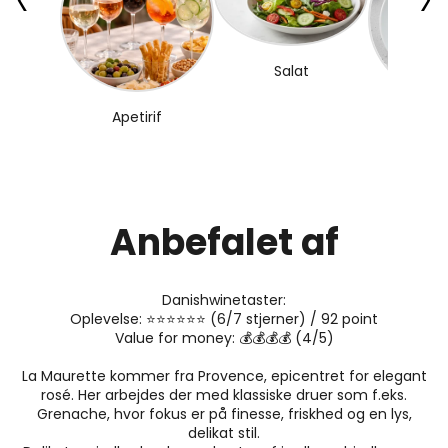
Salat
Apetirif
Fi
Anbefalet af
Danishwinetaster:
Oplevelse: ⭐️⭐️⭐️⭐️⭐️⭐️ (6/7 stjerner) / 92 point
Value for money: 💰💰💰💰 (4/5)
La Maurette kommer fra Provence, epicentret for elegant
rosé. Her arbejdes der med klassiske druer som f.eks.
Grenache, hvor fokus er på finesse, friskhed og en lys,
delikat stil.