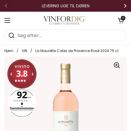
Gå til indhold
LEVERING LIGE TIL DØREN
Forrige
Næ
Åben vo
0
Åbn menuen
Hjem
/
VIN
/
La Maurette Cotes de Provence Rosé 2024 75 cl.