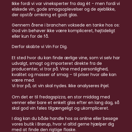
Ikke fordi vi var vineksperter fra dag ét - men fordi vi
elskede vin, gode smagsoplevelser og de øjeblikke,
der opstår omkring et godt glas.
Gennem årene i branchen voksede en tanke hos os:
God vin behøver ikke være kompliceret, højtideligt
eller kun for de få.
Derfor skabte vi Vin For Dig.
Et sted hvor du kan finde ærlige vine, som vi selv har
udvalgt, smagt og importeret direkte fra de
producenter, vi tror på. Vine med personlighed,
kvalitet og masser af smag – til priser hvor alle kan
være med.
Vi tror på, at vin skal nydes. Ikke analyseres ihjel.
Om det er til fredagspizza, en stor middag med
venner eller bare et enkelt glas efter en lang dag, så
skal god vin føles tilgængeligt og ukompliceret.
I dag kan du både handle hos os online eller besøge
vores butik i Brørup, hvor vi altid gerne hjælper dig
med at finde den rigtige flaske.