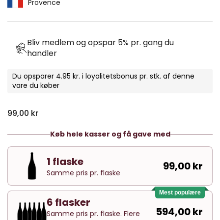
Provence
Bliv medlem og opspar 5% pr. gang du
handler
Du opsparer 4.95 kr. i loyalitetsbonus pr. stk. af denne
vare du køber
Normal pris
99,00 kr
Køb hele kasser og få gave med
1 flaske
99,00 kr
Samme pris pr. flaske
Mest populære
6 flasker
594,00 kr
Samme pris pr. flaske. Flere