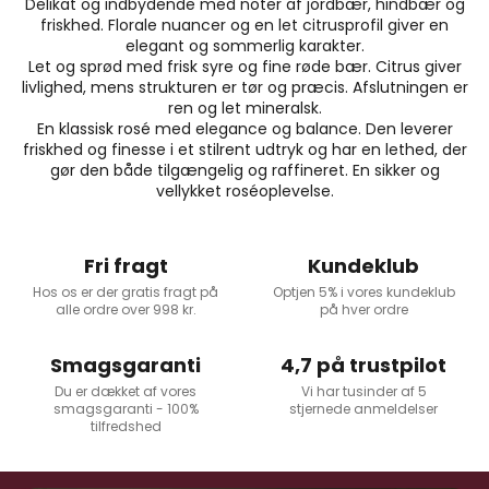
Delikat og indbydende med noter af jordbær, hindbær og
friskhed. Florale nuancer og en let citrusprofil giver en
elegant og sommerlig karakter.
Let og sprød med frisk syre og fine røde bær. Citrus giver
livlighed, mens strukturen er tør og præcis. Afslutningen er
ren og let mineralsk.
En klassisk rosé med elegance og balance. Den leverer
friskhed og finesse i et stilrent udtryk og har en lethed, der
gør den både tilgængelig og raffineret. En sikker og
vellykket roséoplevelse.
Fri fragt
Kundeklub
Hos os er der gratis fragt på
Optjen 5% i vores kundeklub
alle ordre over 998 kr.
på hver ordre
Smagsgaranti
4,7 på trustpilot
Du er dækket af vores
Vi har tusinder af 5
smagsgaranti - 100%
stjernede anmeldelser
tilfredshed