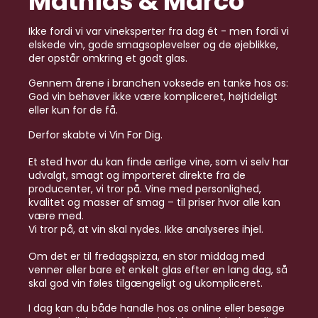
Mathias & Marco
Ikke fordi vi var vineksperter fra dag ét - men fordi vi
elskede vin, gode smagsoplevelser og de øjeblikke,
der opstår omkring et godt glas.
Gennem årene i branchen voksede en tanke hos os:
God vin behøver ikke være kompliceret, højtideligt
eller kun for de få.
Derfor skabte vi Vin For Dig.
Et sted hvor du kan finde ærlige vine, som vi selv har
udvalgt, smagt og importeret direkte fra de
producenter, vi tror på. Vine med personlighed,
kvalitet og masser af smag – til priser hvor alle kan
være med.
Vi tror på, at vin skal nydes. Ikke analyseres ihjel.
Om det er til fredagspizza, en stor middag med
venner eller bare et enkelt glas efter en lang dag, så
skal god vin føles tilgængeligt og ukompliceret.
I dag kan du både handle hos os online eller besøge