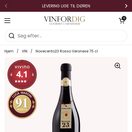
Gå til indhold
LEVERING LIGE TIL DØREN
Forrige
Næ
Åben vo
0
Åbn menuen
Hjem
/
VIN
/
Novecento23 Rosso Veronese 75 cl