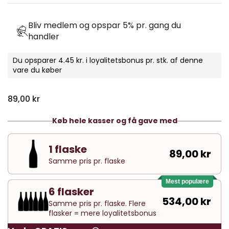
Bliv medlem og opspar 5% pr. gang du
handler
Du opsparer 4.45 kr. i loyalitetsbonus pr. stk. af denne
vare du køber
Normal pris
89,00 kr
Køb hele kasser og få gave med
1 flaske
89,00 kr
Samme pris pr. flaske
Mest populære
6 flasker
534,00 kr
Samme pris pr. flaske. Flere
flasker = mere loyalitetsbonus