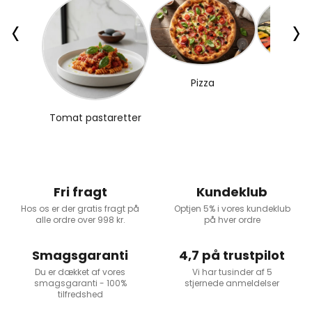
‹
›
Pizza
Gril
Tomat pastaretter
Fri fragt
Kundeklub
Hos os er der gratis fragt på
Optjen 5% i vores kundeklub
alle ordre over 998 kr.
på hver ordre
Smagsgaranti
4,7 på trustpilot
Du er dækket af vores
Vi har tusinder af 5
smagsgaranti - 100%
stjernede anmeldelser
tilfredshed