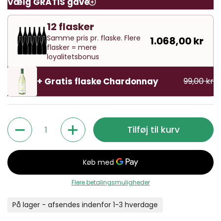
Vælg GRATIS gave
12 flasker
Samme pris pr. flaske. Flere
1.068,00 kr
flasker = mere
loyalitetsbonus
+ Gratis flaske Chardonnay
99,00 kr
Antal
Tilføj til kurv
Flere betalingsmuligheder
På lager - afsendes indenfor 1-3 hverdage