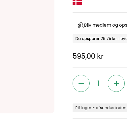
Bliv medlem og ops
Du opsparer 29.75 kr. i loy
Normal pris
595,00 kr
Antal
På lager - afsendes inden