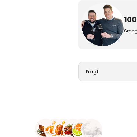
10
Smags
Fragt