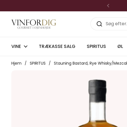
Gå til indhold
Forrige
VINE
TRÆKASSE SALG
SPIRITUS
ØL
Hjem
/
SPIRITUS
/
Stauning Bastard, Rye Whisky/Mezcal f