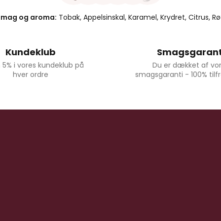
Smag og aroma:
Tobak, Appelsinskal, Karamel, Krydret, Citrus, R
Kundeklub
Smagsgarant
 5% i vores kundeklub på
Du er dækket af vo
hver ordre
smagsgaranti - 100% til