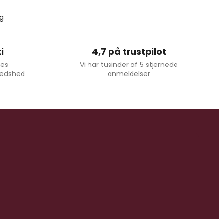
øg
i
4,7 på trustpilot
res
Vi har tusinder af 5 stjernede
fredshed
anmeldelser