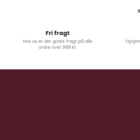
Fri fragt
Hos os er der gratis fragt på alle
Optjen
ordre over 998 kr.