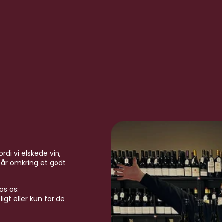
rdi vi elskede vin,
tår omkring et godt
s os:
igt eller kun for de