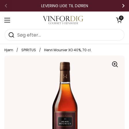
Gå til indhold
LEVERING LIGE TIL DØREN
Forrige
Næ
Åben vo
0
Åbn menuen
Hjem
/
SPIRITUS
/
Henri Mounier XO 40%, 70 cl.