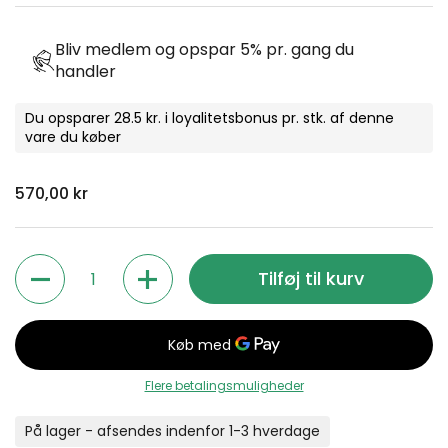
Bliv medlem og opspar 5% pr. gang du
handler
Du opsparer 28.5 kr. i loyalitetsbonus pr. stk. af denne
vare du køber
Normal pris
570,00 kr
Antal
Tilføj til kurv
Flere betalingsmuligheder
På lager - afsendes indenfor 1-3 hverdage