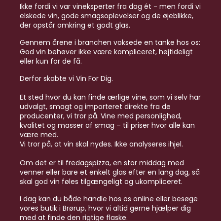
Ikke fordi vi var vineksperter fra dag ét - men fordi vi
elskede vin, gode smagsoplevelser og de øjeblikke,
der opstår omkring et godt glas.
Gennem årene i branchen voksede en tanke hos os:
God vin behøver ikke være kompliceret, højtideligt
eller kun for de få.
Derfor skabte vi Vin For Dig.
Et sted hvor du kan finde ærlige vine, som vi selv har
udvalgt, smagt og importeret direkte fra de
producenter, vi tror på. Vine med personlighed,
kvalitet og masser af smag – til priser hvor alle kan
være med.
Vi tror på, at vin skal nydes. Ikke analyseres ihjel.
Om det er til fredagspizza, en stor middag med
venner eller bare et enkelt glas efter en lang dag, så
skal god vin føles tilgængeligt og ukompliceret.
I dag kan du både handle hos os online eller besøge
vores butik i Brørup, hvor vi altid gerne hjælper dig
med at finde den rigtige flaske.