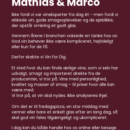
Mathias & Marco
Ikke fordi vi var vineksperter fra dag ét - men fordi vi
elskede vin, gode smagsoplevelser og de øjeblikke,
der opstår omkring et godt glas.
Gennem årene i branchen voksede en tanke hos os:
God vin behøver ikke være kompliceret, højtideligt
eller kun for de få.
Derfor skabte vi Vin For Dig.
Et sted hvor du kan finde ærlige vine, som vi selv har
udvalgt, smagt og importeret direkte fra de
producenter, vi tror på. Vine med personlighed,
kvalitet og masser af smag – til priser hvor alle kan
være med.
Vi tror på, at vin skal nydes. Ikke analyseres ihjel.
Om det er til fredagspizza, en stor middag med
venner eller bare et enkelt glas efter en lang dag, så
skal god vin føles tilgængeligt og ukompliceret.
I dag kan du både handle hos os online eller besøge