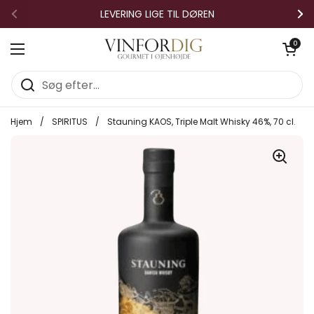
Gå til indhold
LEVERING LIGE TIL DØREN
Forrige
Næ
Åben vo
0
Åbn menuen
Hjem
/
SPIRITUS
/
Stauning KAOS, Triple Malt Whisky 46%, 70 cl.