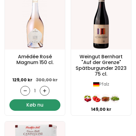
Amédée Rosé
Weingut Bernhart
Magnum 150 cl.
"Auf der Grenze"
Spätburgunder 2023
75 cl.
Normal pris
129,00 kr
Udsalgspris
300,00 kr
Pfalz
Antal
Køb nu
Normal pris
149,00 kr