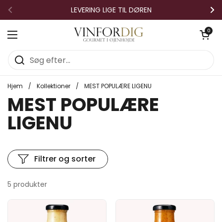
Gå til indhold
LEVERING LIGE TIL DØREN
Forrige
Næ
Åben vo
0
Åbn menuen
Hjem
/
Kollektioner
/
MEST POPULÆRE LIGENU
MEST POPULÆRE
LIGENU
Filtrer og sorter
5 produkter