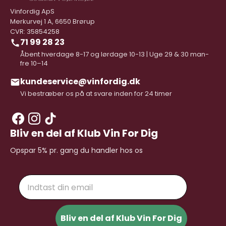
Vinfordig ApS
Merkurvej 1 A, 6650 Brørup
CVR: 35854258
71 99 28 23
Åbent hverdage 8-17 og lørdage 10-13 | Uge 29 & 30 man-
fre 10–14
kundeservice@vinfordig.dk
Vi bestræber os på at svare inden for 24 timer
Bliv en del af Klub Vin For Dig
Opspar 5% pr. gang du handler hos os
Email
Bliv en del af Klub Vin For Dig