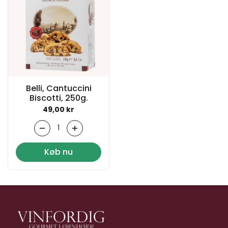
Belli, Cantuccini
Biscotti, 250g.
Normal pris
49,00 kr
Antal
Køb nu