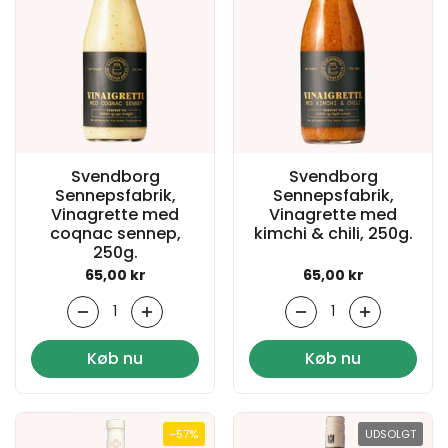
Svendborg
Svendborg
Sennepsfabrik,
Sennepsfabrik,
Vinagrette med
Vinagrette med
coqnac sennep,
kimchi & chili, 250g.
250g.
Normal pris
65,00 kr
Normal pris
65,00 kr
Antal
Antal
Køb nu
Køb nu
-57%
UDSOLGT